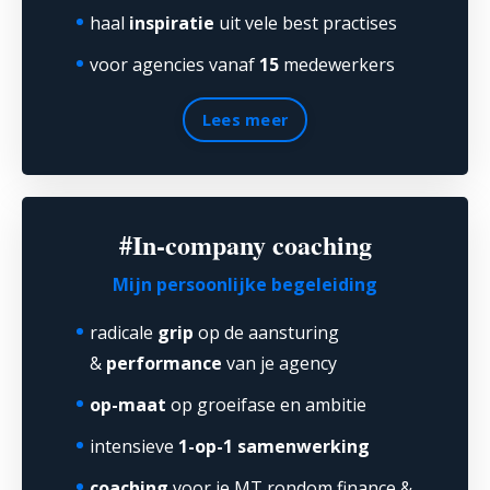
haal
inspiratie
uit vele best practises
voor agencies vanaf
15
medewerkers
Lees meer
#In-company coaching
Mijn persoonlijke begeleiding
radicale
grip
op de aansturing
&
performance
van je agency
op-maat
op groeifase en ambitie
intensieve
1-op-1 samenwerking
coaching
voor je MT rondom finance &