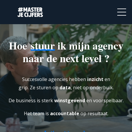
Hoe
stuur
ik mijn agency
naar de next level
?
Succesvolle agencies hebben
inzicht
en
grip.
Ze sturen op
data
, niet op onderbuik.
De business is sterk
winstgevend
en voorspelbaar.
Het team is
accountable
op resultaat.