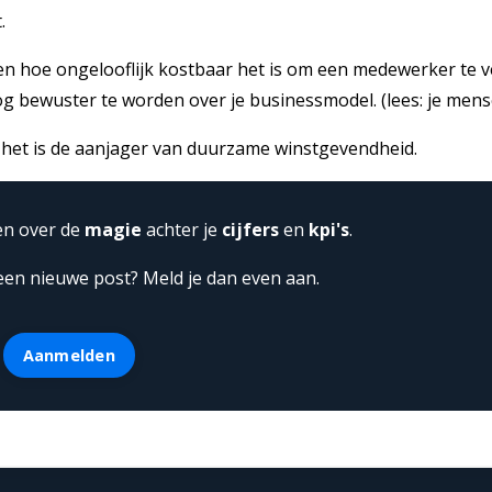
.
zien hoe ongelooflijk kostbaar het is om een medewerker te v
og bewuster te worden over je businessmodel. (lees: je men
, het is de aanjager van duurzame winstgevendheid.
ten over de
magie
achter je
cijfers
en
kpi's
.
een nieuwe post? Meld je dan even aan.
Aanmelden