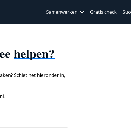
Samenwerken
Gratis check
Suc
mee
helpen?
aken? Schiet het hieronder in,
nl.